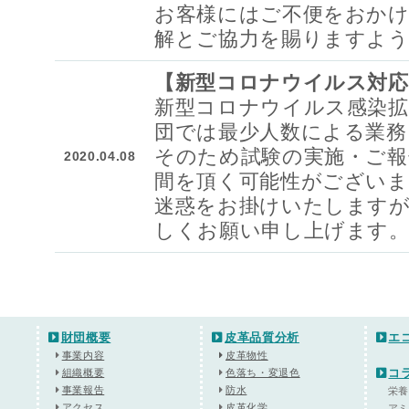
お客様にはご不便をおかけ
解とご協力を賜りますよ
【新型コロナウイルス対応
新型コロナウイルス感染拡
団では最少人数による業務
そのため試験の実施・ご報
2020.04.08
間を頂く可能性がございま
迷惑をお掛けいたしますが
しくお願い申し上げます
財団概要
皮革品質分析
エ
事業内容
皮革物性
コ
組織概要
色落ち・変退色
事業報告
防水
栄
アクセス
皮革化学
ア