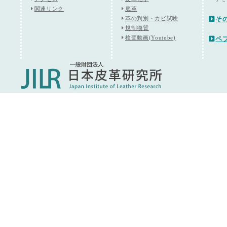
関連リンク
底革
革の判別・カビ試験
そ
規制物質
検査動画(Youtube)
ペ