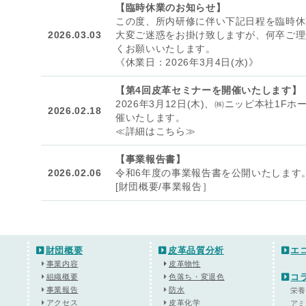
【臨時休業のお知らせ】
この度、所内研修に伴い下記日程を臨時休
2026.03.03
大変ご迷惑をお掛け致しますが、何卒ご理
くお願いいたします。
《休業日：2026年3月4日(水)》
【第4回皮革セミナーを開催いたします】
2026年3月12日(木)、㈱ニッピ本社1
2026.02.18
催いたします。
≪詳細はこちら≫
【事業報告書】
2026.02.06
令和6年度の事業報告書を公開いたします
[財団概要/事業報告］
財団概要
皮革品質分析
エ
事業内容
皮革物性
コ
組織概要
色落ち・変退色
事業報告
防水
栄
アクセス
皮革化学
ア