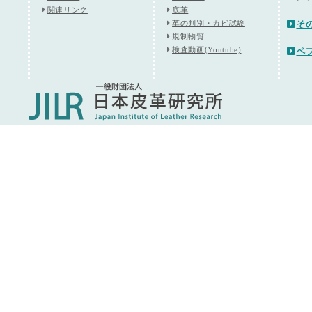
関連リンク
底革
革の判別・カビ試験
そ
規制物質
検査動画(Youtube)
ペ