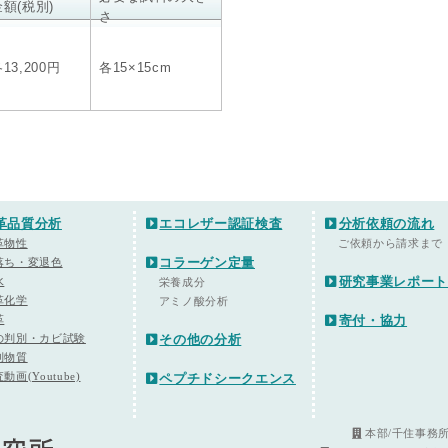
金額(税別)
さ
13,200円
各15×15cm
革品質分析
エコレザー認証検査
分析依頼の流れ
革物性
ご依頼から請求まで
コラーゲン定量
落ち・変退色
研究事業レポー
水
栄養成分
革化学
アミノ酸分析
革
寄付・協力
の判別・カビ試験
その他の分析
制物質
動画(Youtube)
ペプチドシークエンス
本部/千住事務所：