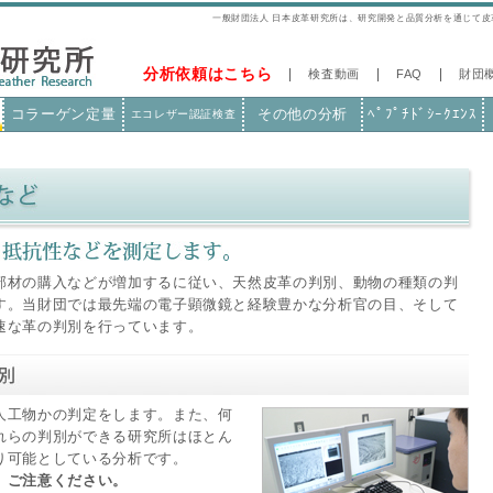
一般財団法人 日本皮革研究所は、研究開発と品質分析を通じて
分析依頼はこちら
検査動画
FAQ
財団
コラーゲン定量
その他の分析
ﾍﾟﾌﾟﾁﾄﾞｼｰｸｴﾝｽ
エコレザー認証検査
部材の購入などが増加するに従い、天然皮革の判別、動物の種類の判
す。当財団では最先端の電子顕微鏡と経験豊かな分析官の目、そして
速な革の判別を行っています。
人工物かの判定をします。また、何
れらの判別ができる研究所はほとん
り可能としている分析です。
。ご注意ください。