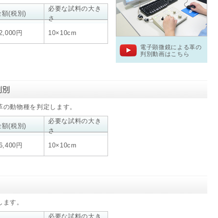
必要な試料の大き
金額(税別)
さ
2,000円
10×10cm
電子顕微鏡による革の
判別動画はこちら
革の動物種を判定します。
必要な試料の大き
金額(税別)
さ
6,400円
10×10cm
します。
必要な試料の大き