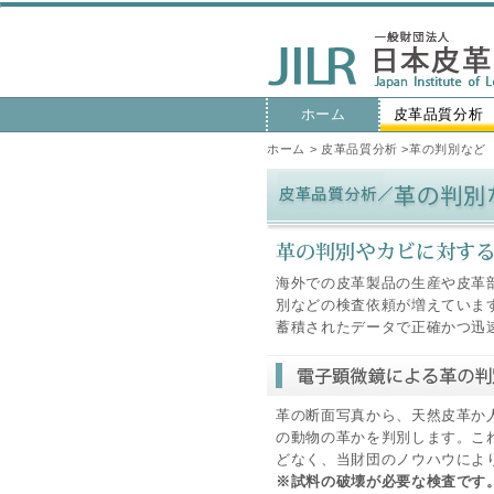
ホーム
皮革品質分析
ホーム
>
皮革品質分析
>革の判別など
海外での皮革製品の生産や皮革
別などの検査依頼が増えていま
蓄積されたデータで正確かつ迅
革の断面写真から、天然皮革か
の動物の革かを判別します。こ
どなく、当財団のノウハウによ
※試料の破壊が必要な検査です