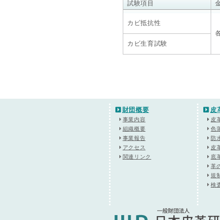
試験項目
カビ抵抗性
各
カビ生育試験
財団概要
皮
事業内容
皮
組織概要
色
事業報告
防
アクセス
皮
関連リンク
底
革
規
検査